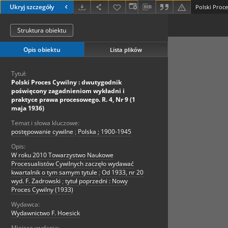
Ukryj szczegóły
Struktura obiektu
Opis obiektu
Lista plików
Tytuł:
Polski Proces Cywilny : dwutygodnik
poświęcony zagadnieniom wykładni i
praktyce prawa procesowego. R. 4, Nr 9 (1
maja 1936)
Temat i słowa kluczowe:
postępowanie cywilne
;
Polska ; 1900-1945
Opis:
W roku 2010 Towarzystwo Naukowe
Procesualistów Cywilnych zaczęło wydawać
kwartalnik o tym samym tytule
;
Od 1933, nr 20
wyd. F. Zadrowski
;
tytuł poprzedni : Nowy
Proces Cywilny (1933)
Wydawca:
Wydawnictwo F. Hoesick
Miejsce wydania: