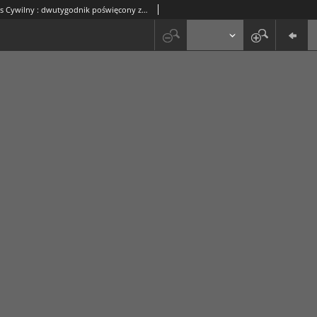
Polski Proces Cywilny : dwutygodnik poświęcony zagadnieniom wykładni i praktyce prawa procesowego. R. 4, Nr 9 (1 maja 1936)