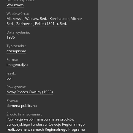
Warszawa
Współtwórca:
Miszewski, Wacław. Red.
;
Kornhauser, Michał.
Red.
;
Zadrowski, Feliks (1891- ). Red.
Data wydania:
1936
Typ zasobu:
czasopismo
Format:
image/x.djvu
Język:
pol
Powiązania:
Nowy Proces Cywilny (1933)
Prawa:
domena publiczna
Źródło finansowania :
Publikacja współfinansowana ze środków
Europejskiego Funduszu Rozwoju Regionalnego
realizowane w ramach Regionalnego Programu