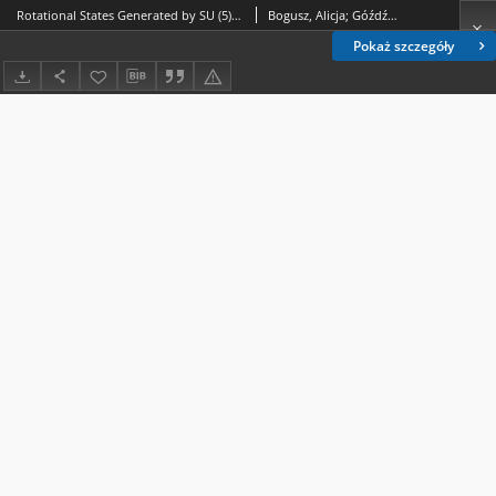
Rotational States Generated by SU (5) Dynamical Symmetry with Constraints
Bogusz, Alicja; Góźdź, Andrzej (1954- )
Pokaż szczegóły