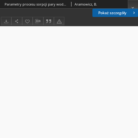
Parametry procesu sorpcji pary wodnej w ziarnie pszenicy
Aramowicz, B.
Pokaż szczegóły