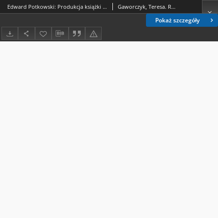
Edward Potkowski: Produkcja książki rękopiśmiennej w Polsce w XV stuleciu. W: Z badań nad polskimi księgozbiorami historycznymi. T. 4. Książka rękopiśmienna XV-XVIII w. Pod red. Barbary Bieńkowskiej. Warszawa 1980 s. 9-67 [recenzja]
Gaworczyk, Teresa. Red.; Kowalski Zdzisław. Red.; Adrianek, Mieczysława. Red.; Dymmel, Piotr
Pokaż szczegóły