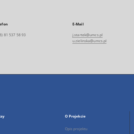
efon
E-Mail
8) 81 537 58 93
j.startek@umcs.pl
u.zielinska@umcs.pl
ksy
O Projekcie
Opis projektu