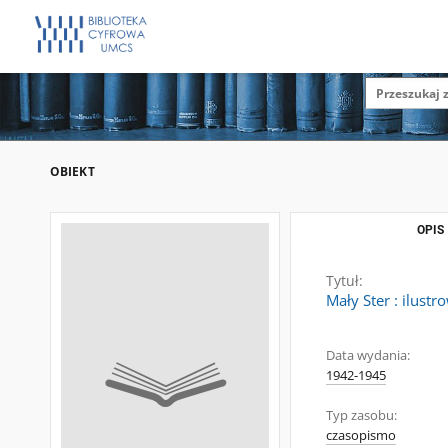
OBIEKT
OPIS
Tytuł:
Mały Ster : ilust
Data wydania:
1942-1945
Typ zasobu:
czasopismo