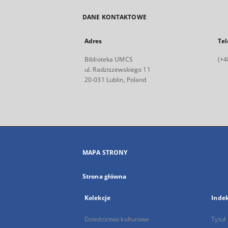
DANE KONTAKTOWE
Adres
Tel
Biblioteka UMCS
(+4
ul. Radziszewskiego 11
20-031 Lublin, Poland
MAPA STRONY
Strona główna
Kolekcje
Inde
Dziedzictwo kulturowe
Tytuł