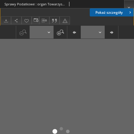
Sprawy Podatkowe : organ Towarzystwa Przyjaciół Skarbu Państwa : czasopismo dla praktyki prawa skarbowego / red. Rudolf Langrod. R. 4, z. 12 (1925)
Pokaż szczegóły