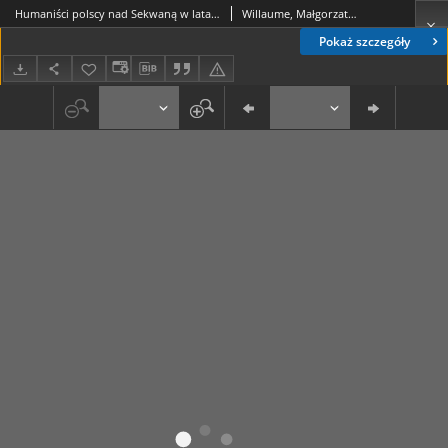
Humaniści polscy nad Sekwaną w latach 1919-1939 : o polsko-francuskich kontaktachh w dziedzinie nauk humanistycznych
Willaume, Małgorzata (1951-)
Pokaż szczegóły