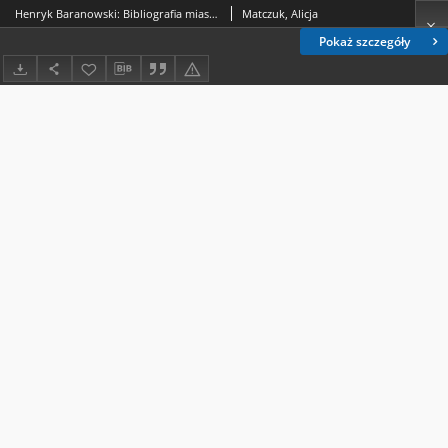
Henryk Baranowski: Bibliografia miasta Torunia. T. 2: 1972-1993 wraz z uzupełnieniami.Toruń 1996 ss. 335 [recenzja]
Matczuk, Alicja
Pokaż szczegóły