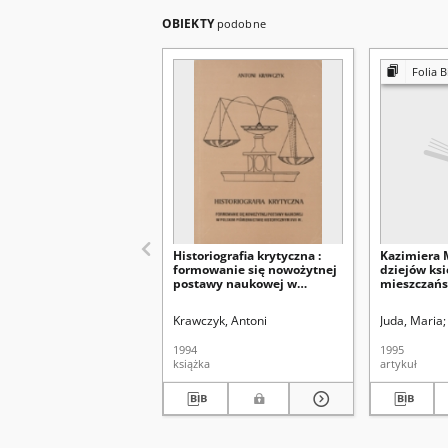
OBIEKTY
podobne
Folia B
Historiografia krytyczna :
Kazimiera 
formowanie się nowożytnej
dziejów ks
postawy naukowej w
mieszczańs
polskim piśmiennictwie
1506-1572. 
historycznym XVII w.
Uniwersyte
Krawczyk, Antoni
Juda, Maria
1991. - 102 
Universitat
1994
1995
Wratislavie
książka
artykuł
Biblioteko
[recenzja]