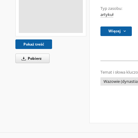
Typ zasobu:
artykuł
Więcej
Pokaż treść
Pobierz
Temat i słowa klucz
Wazowie (dynastia