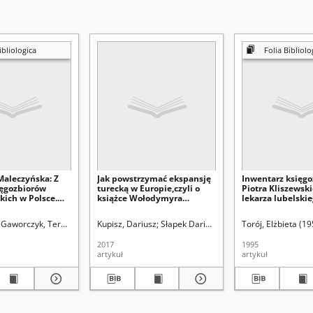
ibliologica
Folia Bibliolo
Maleczyńska: Z
Jak powstrzymać ekspansję
Inwentarz księgo
ięgozbiorów
turecką w Europie,czyli o
Piotra Kliszewski
kich w Polsce.
książce Wołodymyra
lekarza lubelskie
- Wrocław:
Pyłypenki, W obliczu wroga.
pierwszej połowy
t Wrocławski,
Polska literatura
Gaworczyk, Teresa. Red.
Kupisz, Dariusz
Grocholski, Henryk. Red.
Słapek Dariusz (1961- ). Red.
Wojnarowicz, Stanisława. Red
Torój, Elżbieta (1
Uniwersyt
s. / Acta
antyturecka od połowy XVI
is
do połowy XVII wieku,
2017
1995
nsis; nr 1157.
Wydawnictwo Napoleon V
artykuł
artykuł
znawstwo; no 14
,Oświęcim 2016, ss. 191