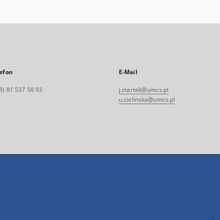
efon
E-Mail
8) 81 537 58 93
j.startek@umcs.pl
u.zielinska@umcs.pl