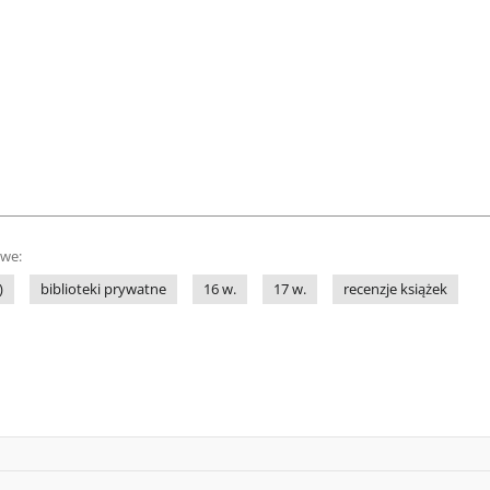
owe:
)
biblioteki prywatne
16 w.
17 w.
recenzje książek