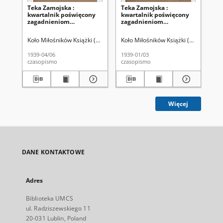
Teka Zamojska :
Teka Zamojska :
Tek
kwartalnik poświęcony
kwartalnik poświęcony
lut
zagadnieniom
zagadnieniom
regionalnym : kwartalnik
regionalnym : kwartalnik
regionalny R. 2=6, nr 2
regionalny R. 2=6, nr 1
Koło Miłośników Książki (Zamość).
Koło Miłośników Książki (Zamość).
Pom
(kwiec./czerw, 1939)
(stycz./mar. 1939)
1939-04/06
1939-01/03
192
czasopismo
czasopismo
cza
Więcej
DANE KONTAKTOWE
Adres
Biblioteka UMCS
ul. Radziszewskiego 11
20-031 Lublin, Poland