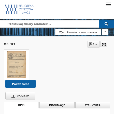
Wyszukiwanie zaawansowane
?
OBIEKT
Pokaż treść
Pobierz
OPIS
INFORMACJE
STRUKTURA