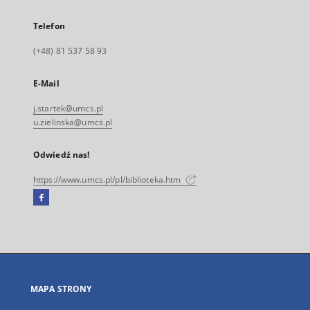
Telefon
(+48) 81 537 58 93
E-Mail
j.startek@umcs.pl
u.zielinska@umcs.pl
Odwiedź nas!
https://www.umcs.pl/pl/biblioteka.htm
Facebook
Link
zewnętrzny,
otworzy
się
w
nowej
MAPA STRONY
karcie