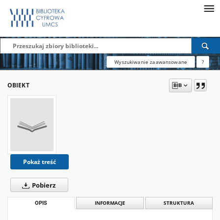
Wyszukiwanie zaawansowane
?
OBIEKT
Pokaż treść
Pobierz
OPIS
INFORMACJE
STRUKTURA