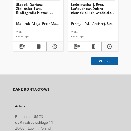
Słapek, Dariusz,
Leśniewska, J. Ewa.
Gła
Zielińska, Ewa.
Łańcuchów. Dobra
Pa
Bibliografia historii
ziemskie i ich właściciele
Bu
lubelskiego sportu,
(XIV–XX w.). Od
By
Lubelskie Centrum
Kuropatwów do Steckich,
Re
Matczuk, Alicja. Red.
Mazur, Mariusz. Red nacz.
Przegaliński, Andrzej. Rec.
Mazur, Ma
Prz
Dokumentacji Historii
Wydawnictwo Werset,
201
Sportu, Lublin 2013, ss.
Lublin 2016, ss. 396:
2016
2016
201
132: [recenzja]
[recenzja]
recenzja
recenzja
rec
Więcej
DANE KONTAKTOWE
Adres
Biblioteka UMCS
ul. Radziszewskiego 11
20-031 Lublin, Poland