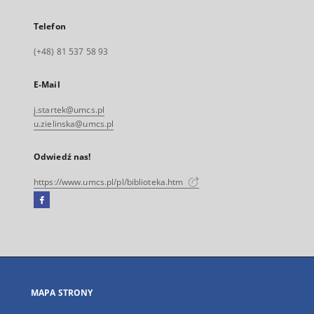
Telefon
(+48) 81 537 58 93
E-Mail
j.startek@umcs.pl
u.zielinska@umcs.pl
Odwiedź nas!
https://www.umcs.pl/pl/biblioteka.htm
Facebook
Link
zewnętrzny,
otworzy
się
w
nowej
MAPA STRONY
karcie