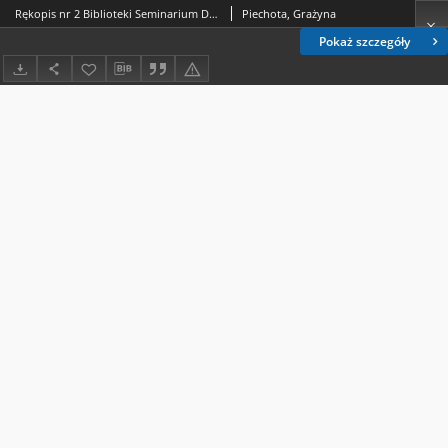
Rękopis nr 2 Biblioteki Seminarium Duchownego Księży Marianów w Lublinie
Piechota, Grażyna
Pokaż szczegóły