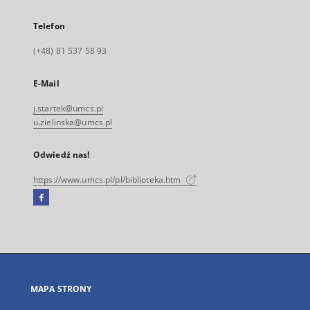
Telefon
(+48) 81 537 58 93
E-Mail
j.startek@umcs.pl
u.zielinska@umcs.pl
Odwiedź nas!
https://www.umcs.pl/pl/biblioteka.htm
Facebook
Link
zewnętrzny,
otworzy
się
w
nowej
MAPA STRONY
karcie