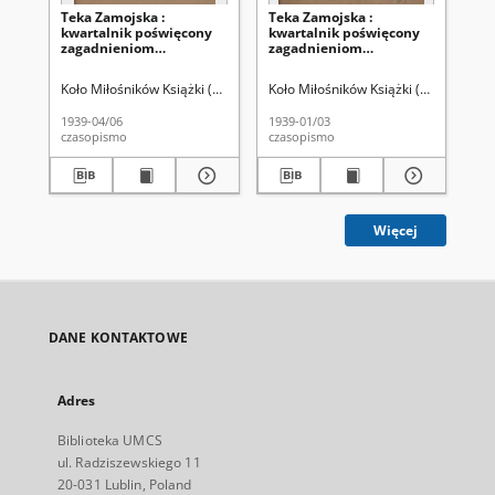
Teka Zamojska :
Teka Zamojska :
Tek
kwartalnik poświęcony
kwartalnik poświęcony
lut
zagadnieniom
zagadnieniom
regionalnym : kwartalnik
regionalnym : kwartalnik
regionalny R. 2=6, nr 2
regionalny R. 2=6, nr 1
Koło Miłośników Książki (Zamość).
Koło Miłośników Książki (Zamość).
Pom
(kwiec./czerw, 1939)
(stycz./mar. 1939)
1939-04/06
1939-01/03
192
czasopismo
czasopismo
cza
Więcej
DANE KONTAKTOWE
Adres
Biblioteka UMCS
ul. Radziszewskiego 11
20-031 Lublin, Poland