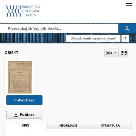
Wyszukiwanie zaawansowane
?
OBIEKT
Pokaż treść
Pobierz
OPIS
INFORMACJE
STRUKTURA