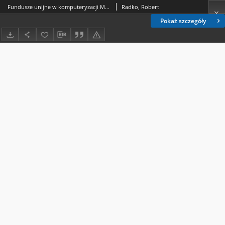
Fundusze unijne w komputeryzacji Miejskiej Biblioteki Publicznej im. H. Łopacińskiego w Lublinie
Radko, Robert
Pokaż szczegóły