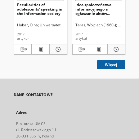
Peculiarities of
Idea społeczeństwa
Sz
adolescents’ speaking in
informacyjnego a
wi
the information society
ogłaszanie aktów
on
normatywnych w Polsce
Hubar, Olha
Uniwersytet Marii Curie-Skłodowskiej (Lublin)
Taras, Wojciech (1960-)
Zakrzewski,
Karwatowsk
Kar
2017
2017
201
artykuł
artykuł
art
Więcej
DANE KONTAKTOWE
Adres
Biblioteka UMCS
ul. Radziszewskiego 11
20-031 Lublin, Poland