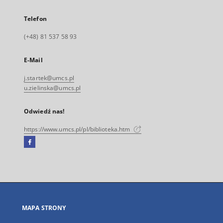
Telefon
(+48) 81 537 58 93
E-Mail
j.startek@umcs.pl
u.zielinska@umcs.pl
Odwiedź nas!
https://www.umcs.pl/pl/biblioteka.htm
Facebook
Link
zewnętrzny,
otworzy
się
w
nowej
MAPA STRONY
karcie