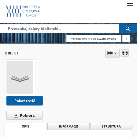
Wyszukiwanie zaawansowane
?
OBIEKT
Pokaż treść
Pobierz
OPIS
INFORMACJE
STRUKTURA