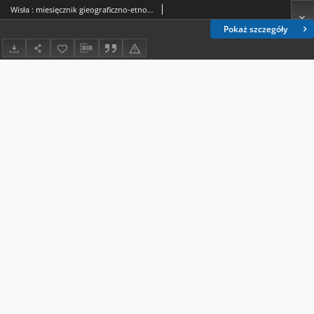
Wisła : miesięcznik gieograficzno-etnograficzny. T. 15, z. 2 (marzec/kwiecień 1901)
Pokaż szczegóły