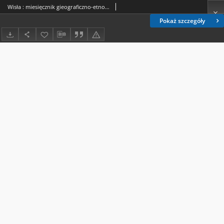
Wisła : miesięcznik gieograficzno-etnograficzny. T. 15, z. 2 (marzec/kwiecień 1901)
Pokaż szczegóły