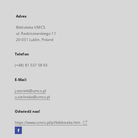
Adres
Biblioteka UMCS
ul. Radziszewskiego 11
20-031 Lublin, Poland
Telefon
(+48) 81 537 58 93
E-Mail
j.startek@umcs.pl
u.zielinska@umcs.pl
Odwiedź nas!
https://www.umcs.pl/pl/biblioteka.htm
Facebook
Link