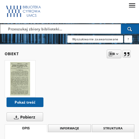
Wyszukiwanie zaawansowane
?
OBIEKT
Pokaż treść
Pobierz
OPIS
INFORMACJE
STRUKTURA