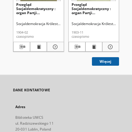
Przegląd
Przegląd
Pr
Socjaldemokratyczny :
Socjaldemokratyczny :
So
organ Partji
organ Partji
org
Socjaldemokratycznej
Socjaldemokratycznej
So
Królestwa Polskiego i
Królestwa Polskiego i
Kró
Socjaldemokracja Królestwa Polskiego i Litwy
Socjaldemokracja Królestwa Polskiego
Soc
Litwy R. 3, Nr 2 (luty
Litwy R. 2, Nr 11
Lit
1904)
(listopad 1903)
(p
1904-02
1903-11
190
czasopismo
czasopismo
cza
Więcej
DANE KONTAKTOWE
Adres
Biblioteka UMCS
ul. Radziszewskiego 11
20-031 Lublin, Poland