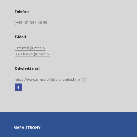
Telefon
(+48) 81 537 58 93
E-Mail
j.startek@umcs.pl
u.zielinska@umcs.pl
Odwiedź nas!
https://www.umcs.pl/pl/biblioteka.htm
Facebook
Link
zewnętrzny,
otworzy
się
w
nowej
MAPA STRONY
karcie