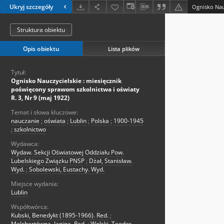
Ukryj szczegóły
Struktura obiektu
Opis obiektu
Lista plików
Tytuł:
Ognisko Nauczycielskie : miesięcznik
poświęcony sprawom szkolnictwa i oświaty
R. 3, Nr 9 (maj 1922)
Temat i słowa kluczowe:
nauczanie
;
oświata
;
Lublin
;
Polska
;
1900-1945
;
szkolnictwo
Wydawca:
Wydaw. Sekcji Oświatowej Oddziału Pow.
Lubelskiego Związku PNSP
;
Dżał, Stanisław.
Wyd.
;
Sobolewski, Eustachy. Wyd.
Miejsce wydania:
Lublin
Współtwórca:
Kubski, Benedykt (1895-1966). Red.
;
Melchertówna, Janina. Red.
;
Wolski, Teodor.