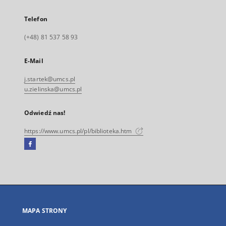
Telefon
(+48) 81 537 58 93
E-Mail
j.startek@umcs.pl
u.zielinska@umcs.pl
Odwiedź nas!
https://www.umcs.pl/pl/biblioteka.htm
Facebook
Link
zewnętrzny,
otworzy
się
w
nowej
MAPA STRONY
karcie