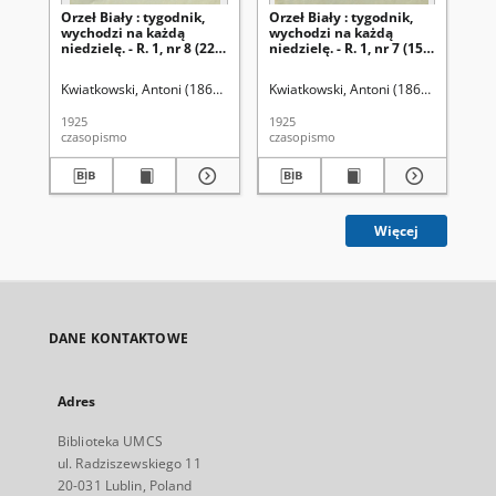
Orzeł Biały : tygodnik,
Orzeł Biały : tygodnik,
Orz
wychodzi na każdą
wychodzi na każdą
wy
niedzielę. - R. 1, nr 8 (22
niedzielę. - R. 1, nr 7 (15
nie
lutego 1925)
lutego 1925)
lu
Kwiatkowski, Antoni (1861-1926). Red.
Kwiatkowski, Antoni (1861-1926). Red
Kwi
1925
1925
192
czasopismo
czasopismo
cza
Więcej
DANE KONTAKTOWE
Adres
Biblioteka UMCS
ul. Radziszewskiego 11
20-031 Lublin, Poland