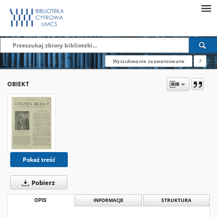
Wyszukiwanie zaawansowane
?
OBIEKT
Pokaż treść
Pobierz
OPIS
INFORMACJE
STRUKTURA