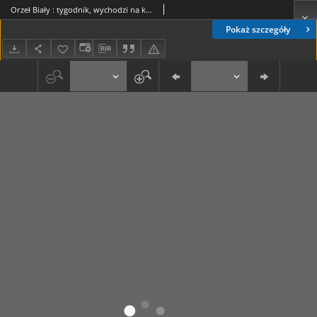
Orzeł Biały : tygodnik, wychodzi na każdą niedzielę. - R. 2, nr 3 (17 stycznia 1926)
Pokaż szczegóły