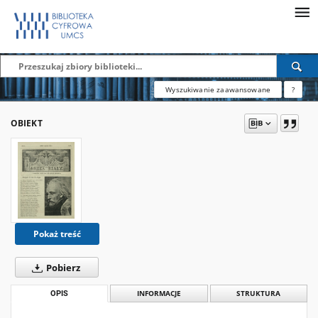
Wyszukiwanie zaawansowane
?
OBIEKT
Pokaż treść
Pobierz
OPIS
INFORMACJE
STRUKTURA