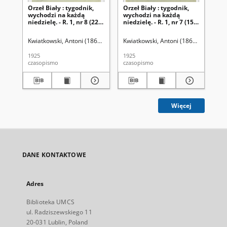
Orzeł Biały : tygodnik,
Orzeł Biały : tygodnik,
Orz
wychodzi na każdą
wychodzi na każdą
wy
niedzielę. - R. 1, nr 8 (22
niedzielę. - R. 1, nr 7 (15
nie
lutego 1925)
lutego 1925)
lu
Kwiatkowski, Antoni (1861-1926). Red.
Kwiatkowski, Antoni (1861-1926). Red
Kwi
1925
1925
192
czasopismo
czasopismo
cza
Więcej
DANE KONTAKTOWE
Adres
Biblioteka UMCS
ul. Radziszewskiego 11
20-031 Lublin, Poland