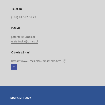
Telefon
(+48) 81 537 58 93
E-Mail
j.startek@umcs.pl
u.zielinska@umcs.pl
Odwiedź nas!
https://www.umcs.pl/pl/biblioteka.htm
Facebook
Link
zewnętrzny,
otworzy
się
w
nowej
MAPA STRONY
karcie