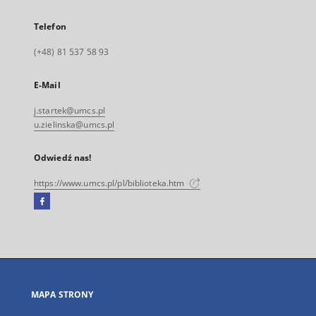
Telefon
(+48) 81 537 58 93
E-Mail
j.startek@umcs.pl
u.zielinska@umcs.pl
Odwiedź nas!
https://www.umcs.pl/pl/biblioteka.htm
Facebook
Link
zewnętrzny,
otworzy
się
w
nowej
MAPA STRONY
karcie