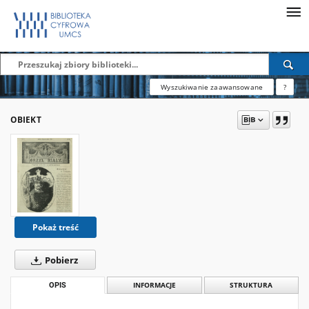
Wyszukiwanie zaawansowane
?
OBIEKT
Pokaż treść
Pobierz
OPIS
INFORMACJE
STRUKTURA