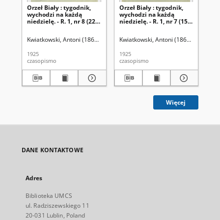
Orzeł Biały : tygodnik,
Orzeł Biały : tygodnik,
Orz
wychodzi na każdą
wychodzi na każdą
wy
niedzielę. - R. 1, nr 8 (22
niedzielę. - R. 1, nr 7 (15
nie
lutego 1925)
lutego 1925)
lu
Kwiatkowski, Antoni (1861-1926). Red.
Kwiatkowski, Antoni (1861-1926). Red
Kwi
1925
1925
192
czasopismo
czasopismo
cza
Więcej
DANE KONTAKTOWE
Adres
Biblioteka UMCS
ul. Radziszewskiego 11
20-031 Lublin, Poland