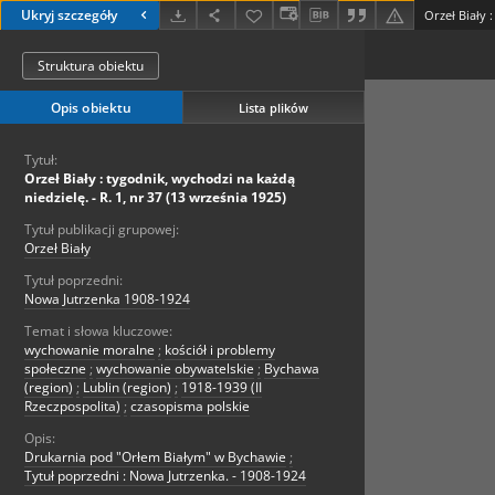
Ukryj szczegóły
Struktura obiektu
Opis obiektu
Lista plików
Tytuł:
Orzeł Biały : tygodnik, wychodzi na każdą
niedzielę. - R. 1, nr 37 (13 września 1925)
Tytuł publikacji grupowej:
Orzeł Biały
Tytuł poprzedni:
Nowa Jutrzenka 1908-1924
Temat i słowa kluczowe:
wychowanie moralne
;
kościół i problemy
społeczne
;
wychowanie obywatelskie
;
Bychawa
(region)
;
Lublin (region)
;
1918-1939 (II
Rzeczpospolita)
;
czasopisma polskie
Opis:
Drukarnia pod "Orłem Białym" w Bychawie
;
Tytuł poprzedni : Nowa Jutrzenka. - 1908-1924