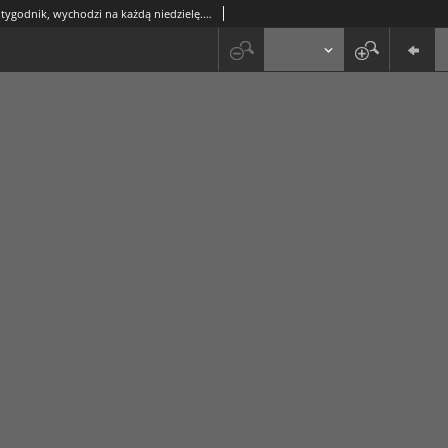
Orzeł Biały : tygodnik, wychodzi na każdą niedzielę. - R. 1, nr 37 (13 września 1925)