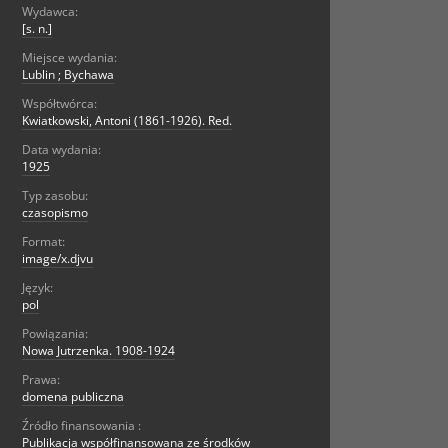
Wydawca:
[s. n.]
Miejsce wydania:
Lublin ; Bychawa
Współtwórca:
Kwiatkowski, Antoni (1861-1926). Red.
Data wydania:
1925
Typ zasobu:
czasopismo
Format:
image/x.djvu
Język:
pol
Powiązania:
Nowa Jutrzenka. 1908-1924
Prawa:
domena publiczna
Źródło finansowania :
Publikacja współfinansowana ze środków