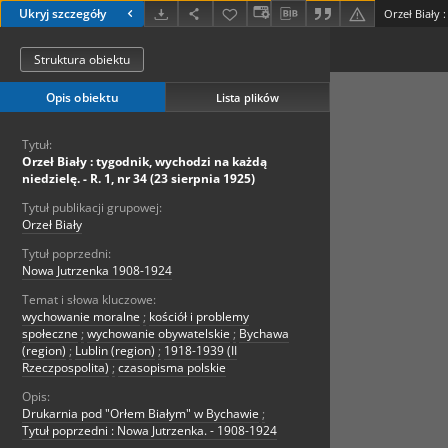
Ukryj szczegóły
Struktura obiektu
Opis obiektu
Lista plików
Tytuł:
Orzeł Biały : tygodnik, wychodzi na każdą
niedzielę. - R. 1, nr 34 (23 sierpnia 1925)
Tytuł publikacji grupowej:
Orzeł Biały
Tytuł poprzedni:
Nowa Jutrzenka 1908-1924
Temat i słowa kluczowe:
wychowanie moralne
;
kościół i problemy
społeczne
;
wychowanie obywatelskie
;
Bychawa
(region)
;
Lublin (region)
;
1918-1939 (II
Rzeczpospolita)
;
czasopisma polskie
Opis:
Drukarnia pod "Orłem Białym" w Bychawie
;
Tytuł poprzedni : Nowa Jutrzenka. - 1908-1924