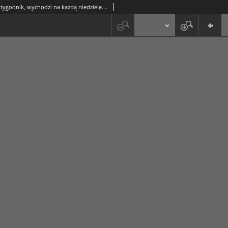
Orzeł Biały : tygodnik, wychodzi na każdą niedzielę. - R. 1, nr 34 (23 sierpnia 1925)