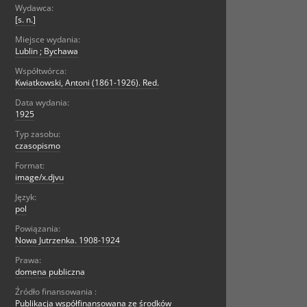
Wydawca:
[s. n.]
Miejsce wydania:
Lublin ; Bychawa
Współtwórca:
Kwiatkowski, Antoni (1861-1926). Red.
Data wydania:
1925
Typ zasobu:
czasopismo
Format:
image/x.djvu
Język:
pol
Powiązania:
Nowa Jutrzenka. 1908-1924
Prawa:
domena publiczna
Źródło finansowania :
Publikacja współfinansowana ze środków