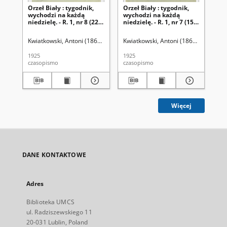
Orzeł Biały : tygodnik,
Orzeł Biały : tygodnik,
Orz
wychodzi na każdą
wychodzi na każdą
wy
niedzielę. - R. 1, nr 8 (22
niedzielę. - R. 1, nr 7 (15
nie
lutego 1925)
lutego 1925)
lu
Kwiatkowski, Antoni (1861-1926). Red.
Kwiatkowski, Antoni (1861-1926). Red
Kwi
1925
1925
192
czasopismo
czasopismo
cza
Więcej
DANE KONTAKTOWE
Adres
Biblioteka UMCS
ul. Radziszewskiego 11
20-031 Lublin, Poland