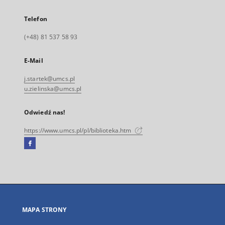
Telefon
(+48) 81 537 58 93
E-Mail
j.startek@umcs.pl
u.zielinska@umcs.pl
Odwiedź nas!
https://www.umcs.pl/pl/biblioteka.htm
Facebook
Link
zewnętrzny,
otworzy
się
w
nowej
MAPA STRONY
karcie