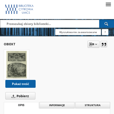
Wyszukiwanie zaawansowane
?
OBIEKT
Pokaż treść
Pobierz
OPIS
INFORMACJE
STRUKTURA