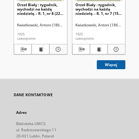
Orzeł Biały : tygodnik,
Orzeł Biały : tygodnik,
Orz
wychodzi na każdą
wychodzi na każdą
wy
niedzielę. - R. 1, nr 8 (22
niedzielę. - R. 1, nr 7 (15
nie
lutego 1925)
lutego 1925)
lu
Kwiatkowski, Antoni (1861-1926). Red.
Kwiatkowski, Antoni (1861-1926). Red
Kwi
1925
1925
192
czasopismo
czasopismo
cza
Więcej
DANE KONTAKTOWE
Adres
Biblioteka UMCS
ul. Radziszewskiego 11
20-031 Lublin, Poland