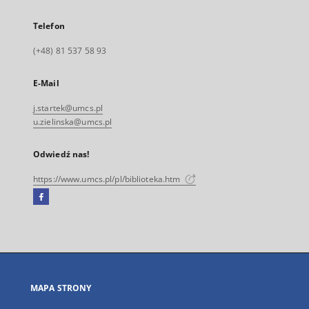
Telefon
(+48) 81 537 58 93
E-Mail
j.startek@umcs.pl
u.zielinska@umcs.pl
Odwiedź nas!
https://www.umcs.pl/pl/biblioteka.htm
Facebook
Link
zewnętrzny,
otworzy
się
w
nowej
MAPA STRONY
karcie