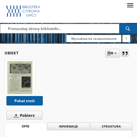
Wyszukiwanie zaawansowane
?
OBIEKT
Pokaż treść
Pobierz
OPIS
INFORMACJE
STRUKTURA