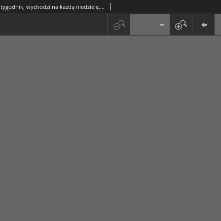
Orzeł Biały : tygodnik, wychodzi na każdą niedzielę. - R. 1, nr 6 (8 lutego 1925)