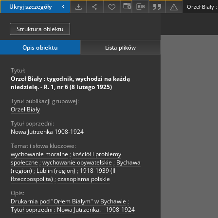
Ukryj szczegóły
Struktura obiektu
Opis obiektu
Lista plików
Tytuł:
Orzeł Biały : tygodnik, wychodzi na każdą
niedzielę. - R. 1, nr 6 (8 lutego 1925)
Tytuł publikacji grupowej:
Orzeł Biały
Tytuł poprzedni:
Nowa Jutrzenka 1908-1924
Temat i słowa kluczowe:
wychowanie moralne
;
kościół i problemy
społeczne
;
wychowanie obywatelskie
;
Bychawa
(region)
;
Lublin (region)
;
1918-1939 (II
Rzeczpospolita)
;
czasopisma polskie
Opis:
Drukarnia pod "Orłem Białym" w Bychawie
;
Tytuł poprzedni : Nowa Jutrzenka. - 1908-1924