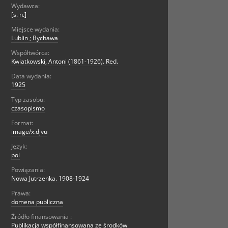
Wydawca:
[s. n.]
Miejsce wydania:
Lublin ; Bychawa
Współtwórca:
Kwiatkowski, Antoni (1861-1926). Red.
Data wydania:
1925
Typ zasobu:
czasopismo
Format:
image/x.djvu
Język:
pol
Powiązania:
Nowa Jutrzenka. 1908-1924
Prawa:
domena publiczna
Źródło finansowania :
Publikacja współfinansowana ze środków