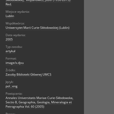
Red.
Miejsce wydania:
Lublin
Współtwórca:
Uniwersytet Marii Curie-Skłodowskiej (Lublin)
Data wydania:
2005
Typ zasobu:
artykuł
Format:
image/x.djvu
Źródło:
Zasoby Biblioteki Głównej UMCS
Język:
pol ; eng
Powiązania:
Annales Universitatis Mariae Curie-Skłodowska,
Sectio B, Geographia, Geologia, Mineralogia et
Petrographia Vol. 60 (2005)
Prawa: