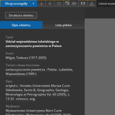
Ukryj szczegóły
Struktura obiektu
Opis obiektu
Lista plików
Tytuł:
Udział województwa lubelskiego w
zanieczyszczaniu powietrza w Polsce
Autor:
Wilgat, Tadeusz (1917-2005)
Temat i słowa kluczowe:
zanieczyszczenie powietrza
;
Polska
;
Lubelskie,
Województwo (1999-)
Opis:
artykuł z : Annales Universitatis Mariae Curie-
Skłodowska, Sectio B, Geographia, Geologia,
Mineralogia et Petrographia Vol. 60 (2005), s.
13-33
;
streszcz. ang.
Wydawca:
Wydawnictwo Uniwersytetu Marii Curie-
Skłodowskiej
;
Wojtanowicz, Józef (1936-2015).