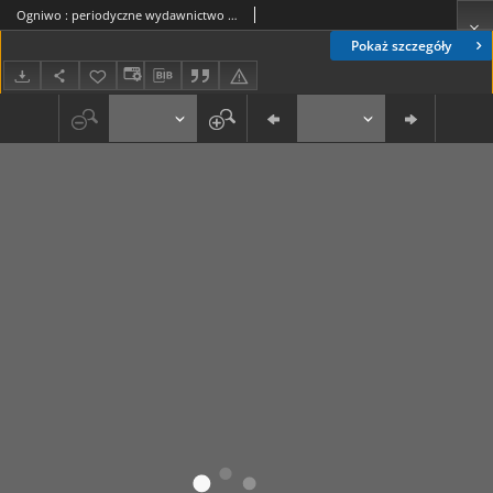
Ogniwo : periodyczne wydawnictwo organizacyjne Akcji Katolickiej Diecezji Lubelskiej R. 6, Nr 5 (maj 1938)
Pokaż szczegóły