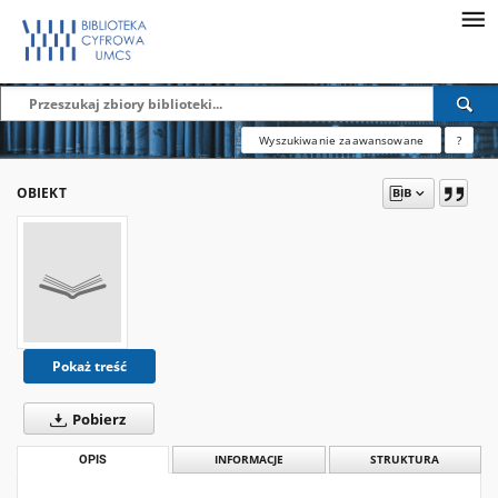
Wyszukiwanie zaawansowane
?
OBIEKT
Pokaż treść
Pobierz
OPIS
INFORMACJE
STRUKTURA