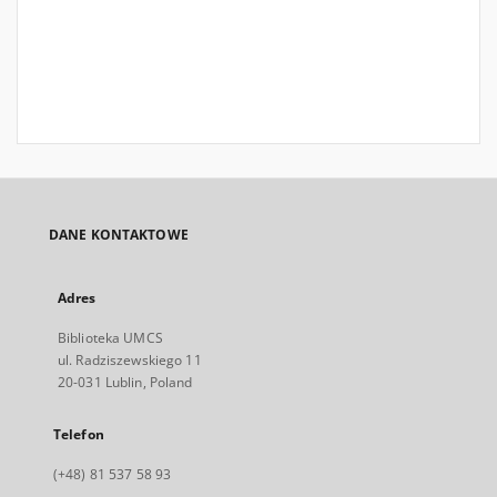
DANE KONTAKTOWE
Adres
Biblioteka UMCS
ul. Radziszewskiego 11
20-031 Lublin, Poland
Telefon
(+48) 81 537 58 93