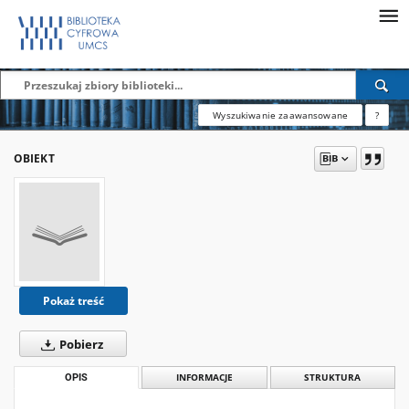
Wyszukiwanie zaawansowane
?
OBIEKT
Pokaż treść
Pobierz
OPIS
INFORMACJE
STRUKTURA