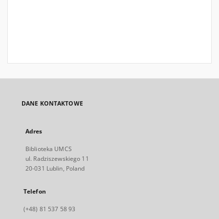
DANE KONTAKTOWE
Adres
Biblioteka UMCS
ul. Radziszewskiego 11
20-031 Lublin, Poland
Telefon
(+48) 81 537 58 93