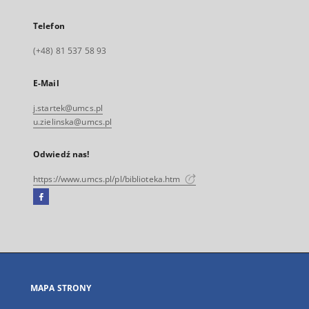
Telefon
(+48) 81 537 58 93
E-Mail
j.startek@umcs.pl
u.zielinska@umcs.pl
Odwiedź nas!
https://www.umcs.pl/pl/biblioteka.htm
Facebook
Link
zewnętrzny,
otworzy
się
w
nowej
MAPA STRONY
karcie