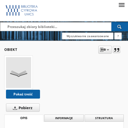
Wyszukiwanie zaawansowane
?
OBIEKT
Pokaż treść
Pobierz
OPIS
INFORMACJE
STRUKTURA