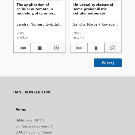
The application of
Universality classes of
The
cellular automata in
some probabilistic
op
modeling of opinion
cellular automata
ev
formation in society
at
mo
Sendra, Norbert
Gwizdałła, Tomasz
Sendra, Norbert
Czerbniak, Jerzy
Gwizdałła, Tomasz
Uniwersytet Mari
Sta
2005
2003
200
artykuł
artykuł
art
Więcej
DANE KONTAKTOWE
Adres
Biblioteka UMCS
ul. Radziszewskiego 11
20-031 Lublin, Poland