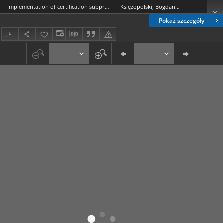
Implementation of certification subprotocol for electronic auction
Księżopolski, Bogdan; Dziurda, Adam
Pokaż szczegóły