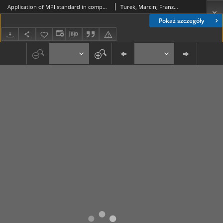
Application of MPI standard in computer modellingof the ion source plasma
Turek, Marcin; Franzen, P.; Sielanko, Juliusz
Pokaż szczegóły