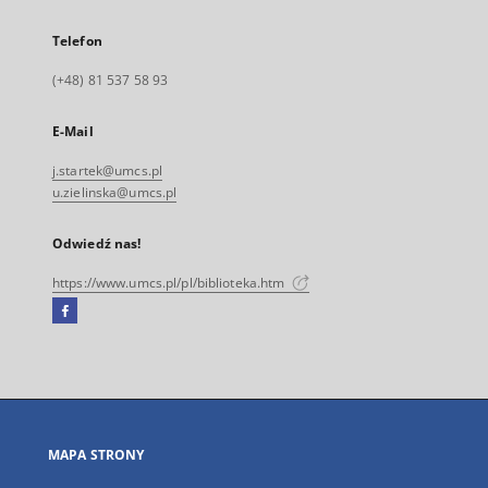
Telefon
(+48) 81 537 58 93
E-Mail
j.startek@umcs.pl
u.zielinska@umcs.pl
Odwiedź nas!
https://www.umcs.pl/pl/biblioteka.htm
Facebook
Link
zewnętrzny,
otworzy
się
w
nowej
MAPA STRONY
karcie