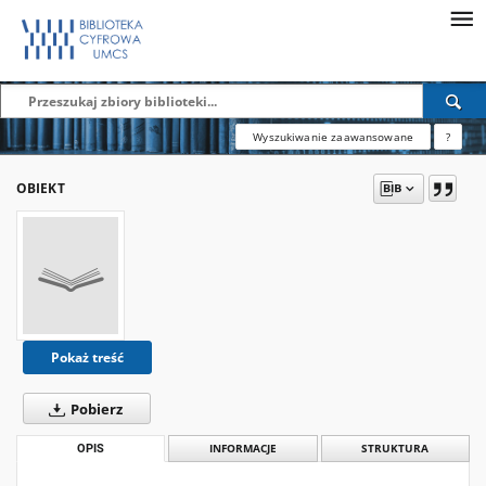
Wyszukiwanie zaawansowane
?
OBIEKT
Pokaż treść
Pobierz
OPIS
INFORMACJE
STRUKTURA