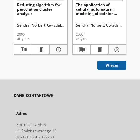
Reducing algorithm for
The application of
Uni
percolation cluster
cellular automata in
so
analysis
modeling of opinion
ce
formation in society
Sendra, Norbert
Gwizdałła, Tomasz
Sendra, Norbert
Czerbniak, Jerzy
Gwizdałła, Tomasz
Uniwersytet Mari
Sen
2006
2005
200
artykuł
artykuł
art
Więcej
DANE KONTAKTOWE
Adres
Biblioteka UMCS
ul. Radziszewskiego 11
20-031 Lublin, Poland