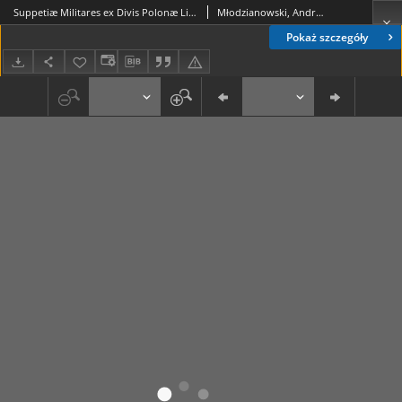
Suppetiæ Militares ex Divis Polonæ Lituanæq[ue] Gentis Tutelaribus, nec non Sanctis Militibus Scriptae & [...] Michaeli Pac Palatino Vilnensi Supremo M. D. L. Exercituum Duci [...] oblatæ Suppetiæ Militares ex Divis Polonæ Lituanæq[ue] Gentis Tutelaribus, nec non Sanctis Militibus Scriptae & [...] Michaeli Pac Palatino Vilnensi Supremo M. D. L. Exercituum Duci [...] oblatæ
Młodzianowski, Andrzej (1627?-1686); Młodzianowski, Andrzej (1627?-1686)
Pokaż szczegóły