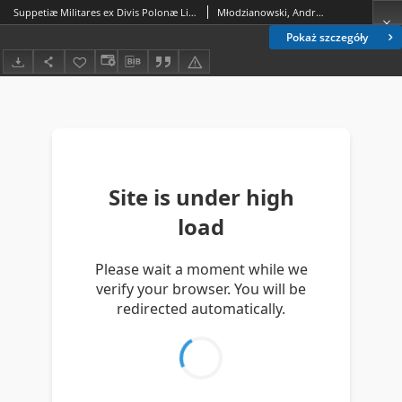
Suppetiæ Militares ex Divis Polonæ Lituanæq[ue] Gentis Tutelaribus, nec non Sanctis Militibus Scriptae & [...] Michaeli Pac Palatino Vilnensi Supremo M. D. L. Exercituum Duci [...] oblatæ Suppetiæ Militares ex Divis Polonæ Lituanæq[ue] Gentis Tutelaribus, nec non Sanctis Militibus Scriptae & [...] Michaeli Pac Palatino Vilnensi Supremo M. D. L. Exercituum Duci [...] oblatæ
Młodzianowski, Andrzej (1627?-1686); Młodzianowski, Andrzej (1627?-1686)
Pokaż szczegóły