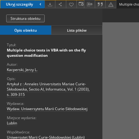
Ukryj szczegóły
Struktura obiektu
Opis obiektu
Lista plików
Tytuł:
Multiple choice tests in VBA with on the fly
question modification
Autor:
Kacperski, Jerzy L.
Opis:
Artykuł z : Annales Universitatis Mariae Curie-
Skłodowska, Sectio AI, Informatica, Vol. 1 (2003),
s. 309-315
Wydawca:
Wydaw. Uniwersytetu Marii Curie-Skłodowskiej
Miejsce wydania:
Lublin
Współtwórca:
Uniwersytet Marii Curie-Skłodowskiej (Lublin)