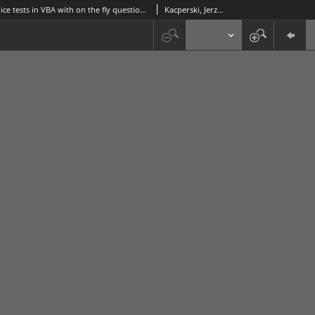
Multiple choice tests in VBA with on the fly question modification
Kacperski, Jerzy L.