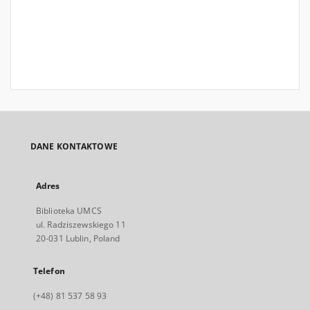
DANE KONTAKTOWE
Adres
Biblioteka UMCS
ul. Radziszewskiego 11
20-031 Lublin, Poland
Telefon
(+48) 81 537 58 93