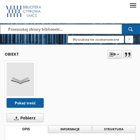
Wyszukiwanie zaawansowane
?
OBIEKT
Pokaż treść
Pobierz
OPIS
INFORMACJE
STRUKTURA