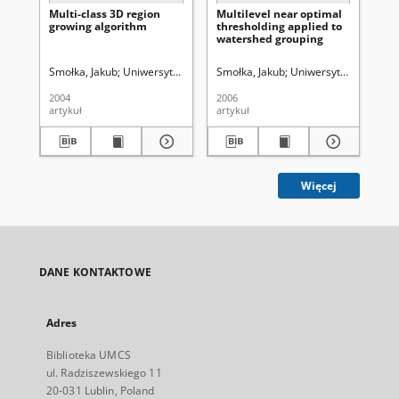
Multi-class 3D region
Multilevel near optimal
Wa
growing algorithm
thresholding applied to
gr
watershed grouping
Smołka, Jakub
Uniwersytet Marii Curie-Skłodowskiej (Lublin)
Smołka, Jakub
Uniwersytet Marii Cur
Smo
2004
2006
200
artykuł
artykuł
art
Więcej
DANE KONTAKTOWE
Adres
Biblioteka UMCS
ul. Radziszewskiego 11
20-031 Lublin, Poland