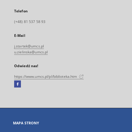
Telefon
(+48) 81 537 58 93
E-Mail
j.startek@umcs.pl
u.zielinska@umcs.pl
Odwiedź nas!
https://www.umcs.pl/pl/biblioteka.htm
Facebook
Link
zewnętrzny,
otworzy
się
w
nowej
MAPA STRONY
karcie