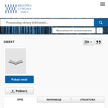
Wyszukiwanie zaawansowane
?
OBIEKT
Pokaż treść
Pobierz
OPIS
INFORMACJE
STRUKTURA