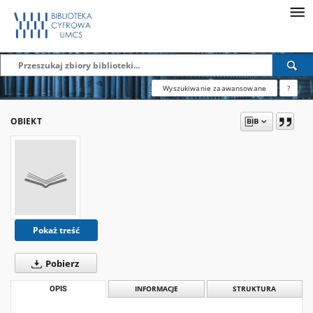
Wyszukiwanie zaawansowane
?
OBIEKT
Pokaż treść
Pobierz
OPIS
INFORMACJE
STRUKTURA