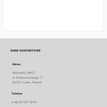
DANE KONTAKTOWE
Adres
Biblioteka UMCS
ul. Radziszewskiego 11
20-031 Lublin, Poland
Telefon
(+48) 81 537 58 93