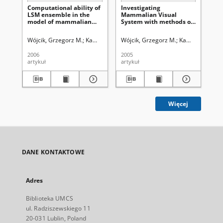
Computational ability of
Investigating
Kam
LSM ensemble in the
Mammalian Visual
St
model of mammalian
System with methods of
man
visual system
informational theory
Wójcik, Grzegorz M.
Kamiński, Wiesław Andrzej (1949- )
Wójcik, Grzegorz M.
Kamiński, Wiesł
Uniwersytet M
Kam
2006
2005
201
artykuł
artykuł
art
Więcej
DANE KONTAKTOWE
Adres
Biblioteka UMCS
ul. Radziszewskiego 11
20-031 Lublin, Poland