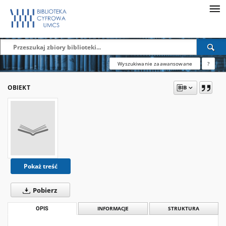
Wyszukiwanie zaawansowane
?
OBIEKT
Pokaż treść
Pobierz
OPIS
INFORMACJE
STRUKTURA