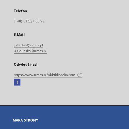
Telefon
(+48) 81 537 58 93
E-Mail
j.startek@umcs.pl
u.zielinska@umcs.pl
Odwiedź nas!
https://www.umcs.pl/pl/biblioteka.htm
Facebook
Link
zewnętrzny,
otworzy
się
w
nowej
MAPA STRONY
karcie