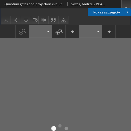
Quantum gates and projection evolution
Góźdź, Andrzej (1954- ); Pietrow, Marek
Pokaż szczegóły