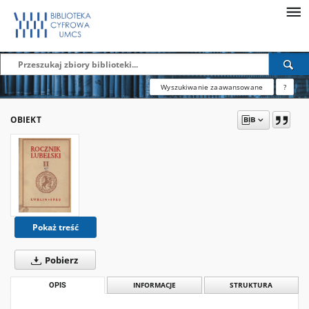
Wyszukiwanie zaawansowane
?
OBIEKT
Pokaż treść
Pobierz
OPIS
INFORMACJE
STRUKTURA