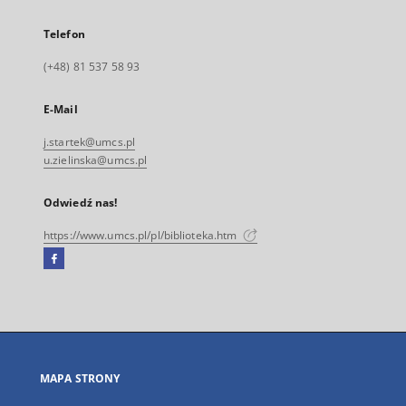
Telefon
(+48) 81 537 58 93
E-Mail
j.startek@umcs.pl
u.zielinska@umcs.pl
Odwiedź nas!
https://www.umcs.pl/pl/biblioteka.htm
Facebook
Link
zewnętrzny,
otworzy
się
w
nowej
MAPA STRONY
karcie