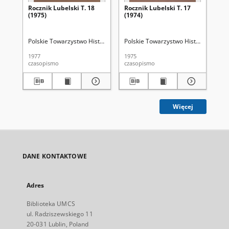
Rocznik Lubelski T. 18
Rocznik Lubelski T. 17
Roc
(1975)
(1974)
(19
Polskie Towarzystwo Historyczne. Oddział w Lublinie
Polskie Towarzystwo Historyczne. Odd
Myśliński, Kazimi
Pol
1977
1975
198
czasopismo
czasopismo
cza
Więcej
DANE KONTAKTOWE
Adres
Biblioteka UMCS
ul. Radziszewskiego 11
20-031 Lublin, Poland