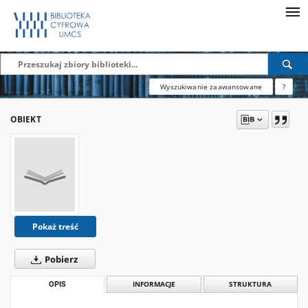
Wyszukiwanie zaawansowane
?
OBIEKT
Pokaż treść
Pobierz
OPIS
INFORMACJE
STRUKTURA