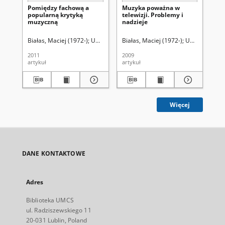
Pomiędzy fachową a
Muzyka poważna w
Uc
popularną krytyką
telewizji. Problemy i
mu
muzyczną
nadzieje
me
Białas, Maciej (1972-)
Uniwersytet Marii Curie-Skłodowskiej (Lublin)
Białas, Maciej (1972-)
Uniwersytet Ma
Bia
2011
2009
201
artykuł
artykuł
art
Więcej
DANE KONTAKTOWE
Adres
Biblioteka UMCS
ul. Radziszewskiego 11
20-031 Lublin, Poland