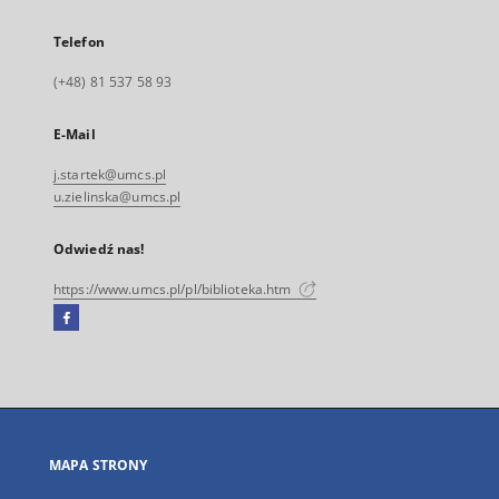
Telefon
(+48) 81 537 58 93
E-Mail
j.startek@umcs.pl
u.zielinska@umcs.pl
Odwiedź nas!
https://www.umcs.pl/pl/biblioteka.htm
Facebook
Link
zewnętrzny,
otworzy
się
w
nowej
MAPA STRONY
karcie