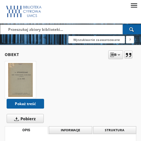
Wyszukiwanie zaawansowane
?
OBIEKT
Pokaż treść
Pobierz
OPIS
INFORMACJE
STRUKTURA