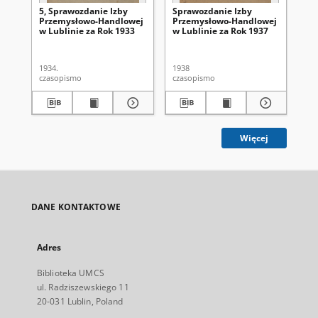
5, Sprawozdanie Izby
Sprawozdanie Izby
Sp
Przemysłowo-Handlowej
Przemysłowo-Handlowej
Pr
w Lublinie za Rok 1933
w Lublinie za Rok 1937
w 
1934.
1938
193
czasopismo
czasopismo
cza
Więcej
DANE KONTAKTOWE
Adres
Biblioteka UMCS
ul. Radziszewskiego 11
20-031 Lublin, Poland