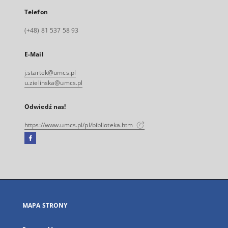
Telefon
(+48) 81 537 58 93
E-Mail
j.startek@umcs.pl
u.zielinska@umcs.pl
Odwiedź nas!
https://www.umcs.pl/pl/biblioteka.htm
Facebook
Link
zewnętrzny,
otworzy
się
w
nowej
MAPA STRONY
karcie