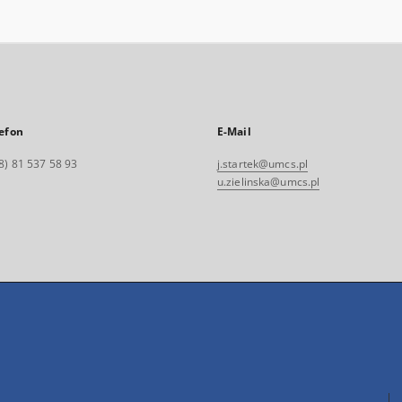
efon
E-Mail
8) 81 537 58 93
j.startek@umcs.pl
u.zielinska@umcs.pl