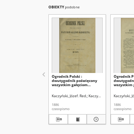
OBIEKTY
podobne
Ogrodnik Polski :
Ogrodnik Po
dwutygodnik poświęcony
dwutygodn
wszystkim gałęziom
wszystkim 
ogrodnictwa T. 8 (1886). Spis
ogrodnictwa
rzeczy w tomie ósmym
(1886)
Kaczyński, Józef. Red.
Kaczyński, Władysław. Red.
Kaczyński, J
"Ogrodnika Polskiego"
zawartym
1886
1886
czasopismo
czasopismo