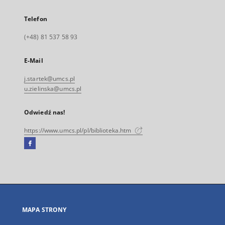
Telefon
(+48) 81 537 58 93
E-Mail
j.startek@umcs.pl
u.zielinska@umcs.pl
Odwiedź nas!
https://www.umcs.pl/pl/biblioteka.htm
Facebook
Link
zewnętrzny,
otworzy
się
w
nowej
MAPA STRONY
karcie