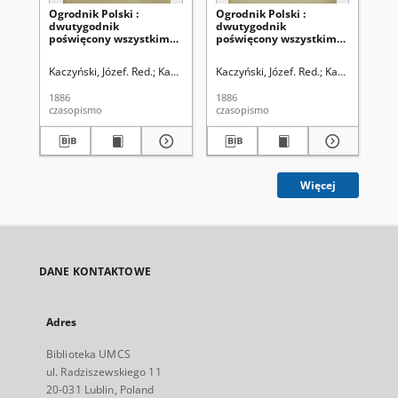
Ogrodnik Polski :
Ogrodnik Polski :
Ogr
dwutygodnik
dwutygodnik
dw
poświęcony wszystkim
poświęcony wszystkim
po
gałęziom ogrodnictwa T.
gałęziom ogrodnictwa T.
ga
8 (1886). Spis rzeczy w
8, Nr 24 (1886)
8, 
Kaczyński, Józef. Red.
Kaczyński, Władysław. Red.
Kaczyński, Józef. Red.
Szanior, Franciszek 
Kaczyński, Wła
Kac
tomie ósmym
"Ogrodnika Polskiego"
1886
1886
188
zawartym
czasopismo
czasopismo
cza
Więcej
DANE KONTAKTOWE
Adres
Biblioteka UMCS
ul. Radziszewskiego 11
20-031 Lublin, Poland