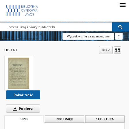
Wyszukiwanie zaawansowane
?
OBIEKT
Pokaż treść
Pobierz
OPIS
INFORMACJE
STRUKTURA